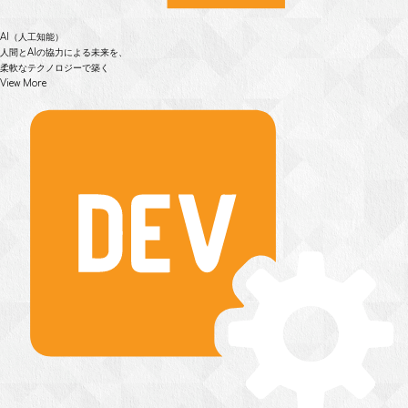
AI（人工知能）
人間とAIの協力による未来を、
柔軟なテクノロジーで築く
View More