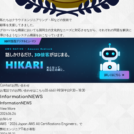
私たちはクラウドエンジニアリング・AIなどの技術で
顧客を支援してきました。
グローバルな構築においても国同士の文化的なニーズに対応させながら、
それぞれの問題を解決に
導けるようなシステム構築をおこなっています。
Contact
お問い合わせ
お電話でのお問い合わせはこちら
03-6661-9858
平日9:30～18:30
Information
NEWS
Information
NEWS
View More
2026.06.26
お知らせ
AWS「2026 Japan AWS All Certifications Engineers」で
弊社エンジニア11名が表彰