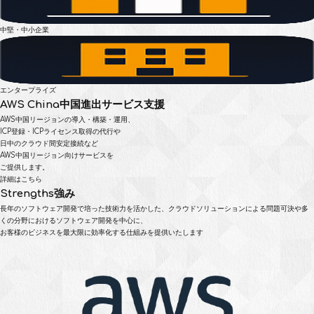
中堅・中小企業
エンタープライズ
AWS China
中国進出サービス支援
AWS中国リージョンの導入・構築・運用、
ICP登録・ICPライセンス取得の代行や
日中のクラウド間安定接続など
AWS中国リージョン向けサービスを
ご提供します。
詳細はこちら
Strengths
強み
長年のソフトウェア開発で培った技術力を活かした、
クラウドソリューションによる問題可決や多
くの分野におけるソフトウェア開発を中心に、
お客様のビジネスを最大限に効率化する仕組みを提供いたします