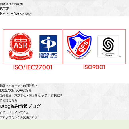
国際基準の技術力
ISTQB
PlatinumPartner 認定
情報セキュリティの国際規格
ISO27001/ISO9001取得
適用範囲：東京本社・関西支社/クラウド事業部
詳細はこちら
Blog
協栄情報ブログ
クラウド／インフラと
プログラミングの技術ブログ