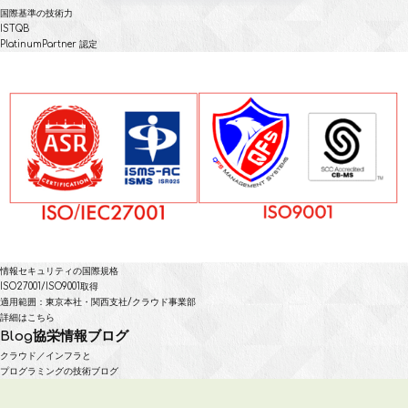
国際基準の技術力
ISTQB
PlatinumPartner 認定
情報セキュリティの国際規格
ISO27001/ISO9001取得
適用範囲：東京本社・関西支社/クラウド事業部
詳細はこちら
Blog
協栄情報ブログ
クラウド／インフラと
プログラミングの技術ブログ