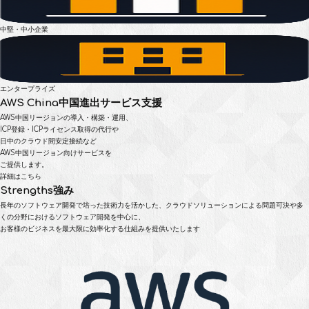
中堅・中小企業
エンタープライズ
AWS China
中国進出サービス支援
AWS中国リージョンの導入・構築・運用、
ICP登録・ICPライセンス取得の代行や
日中のクラウド間安定接続など
AWS中国リージョン向けサービスを
ご提供します。
詳細はこちら
Strengths
強み
長年のソフトウェア開発で培った技術力を活かした、
クラウドソリューションによる問題可決や多
くの分野におけるソフトウェア開発を中心に、
お客様のビジネスを最大限に効率化する仕組みを提供いたします