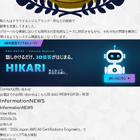
私たちはクラウドエンジニアリング・AIなどの技術で
顧客を支援してきました。
グローバルな構築においても国同士の文化的なニーズに対応させながら、
それぞれの問題を解決に
導けるようなシステム構築をおこなっています。
Contact
お問い合わせ
お電話でのお問い合わせはこちら
03-6661-9858
平日9:30～18:30
Information
NEWS
Information
NEWS
View More
2026.06.26
お知らせ
AWS「2026 Japan AWS All Certifications Engineers」で
弊社エンジニア11名が表彰