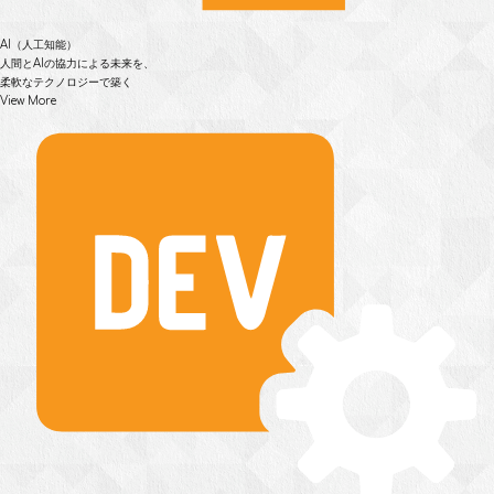
AI（人工知能）
人間とAIの協力による未来を、
柔軟なテクノロジーで築く
View More