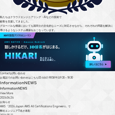
私たちはクラウドエンジニアリング・AIなどの技術で
顧客を支援してきました。
グローバルな構築においても国同士の文化的なニーズに対応させながら、
それぞれの問題を解決に
導けるようなシステム構築をおこなっています。
Contact
お問い合わせ
お電話でのお問い合わせはこちら
03-6661-9858
平日9:30～18:30
Information
NEWS
Information
NEWS
View More
2026.06.26
お知らせ
AWS「2026 Japan AWS All Certifications Engineers」で
弊社エンジニア11名が表彰