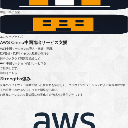
中堅・中小企業
エンタープライズ
AWS China
中国進出サービス支援
AWS中国リージョンの導入・構築・運用、
ICP登録・ICPライセンス取得の代行や
日中のクラウド間安定接続など
AWS中国リージョン向けサービスを
ご提供します。
詳細はこちら
Strengths
強み
長年のソフトウェア開発で培った技術力を活かした、
クラウドソリューションによる問題可決や多
くの分野におけるソフトウェア開発を中心に、
お客様のビジネスを最大限に効率化する仕組みを提供いたします