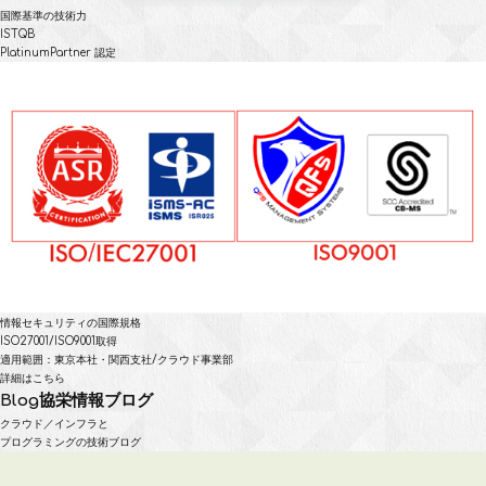
国際基準の技術力
ISTQB
PlatinumPartner 認定
情報セキュリティの国際規格
ISO27001/ISO9001取得
適用範囲：東京本社・関西支社/クラウド事業部
詳細はこちら
Blog
協栄情報ブログ
クラウド／インフラと
プログラミングの技術ブログ