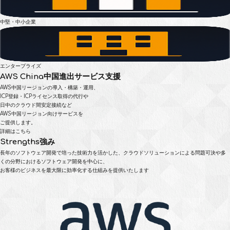
中堅・中小企業
エンタープライズ
AWS China
中国進出サービス支援
AWS中国リージョンの導入・構築・運用、
ICP登録・ICPライセンス取得の代行や
日中のクラウド間安定接続など
AWS中国リージョン向けサービスを
ご提供します。
詳細はこちら
Strengths
強み
長年のソフトウェア開発で培った技術力を活かした、
クラウドソリューションによる問題可決や多
くの分野におけるソフトウェア開発を中心に、
お客様のビジネスを最大限に効率化する仕組みを提供いたします