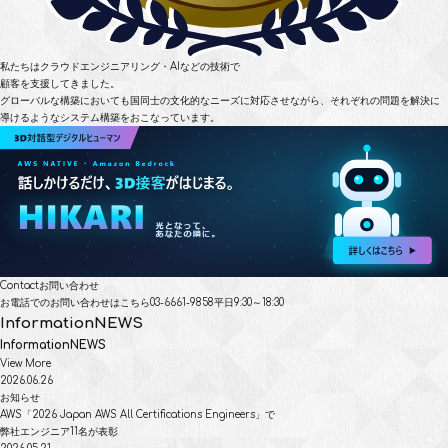
私たちはクラウドエンジニアリング・AIなどの技術で
顧客を支援してきました。
グローバルな構築においても国同士の文化的なニーズに対応させながら、
それぞれの問題を解決に
導けるようなシステム構築をおこなっています。
Contact
お問い合わせ
お電話でのお問い合わせはこちら
03-6661-9858
平日9:30～18:30
Information
NEWS
Information
NEWS
View More
2026.06.26
お知らせ
AWS「2026 Japan AWS All Certifications Engineers」で
弊社エンジニア11名が表彰