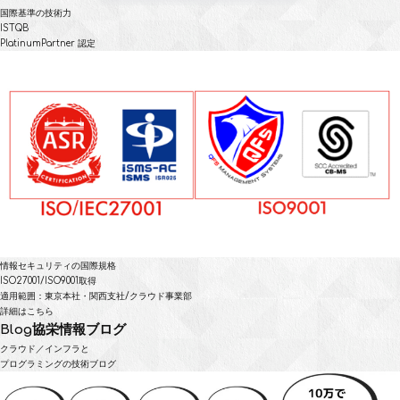
国際基準の技術力
ISTQB
PlatinumPartner 認定
情報セキュリティの国際規格
ISO27001/ISO9001取得
適用範囲：東京本社・関西支社/クラウド事業部
詳細はこちら
Blog
協栄情報ブログ
クラウド／インフラと
プログラミングの技術ブログ