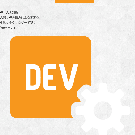
AI（人工知能）
人間とAIの協力による未来を、
柔軟なテクノロジーで築く
View More