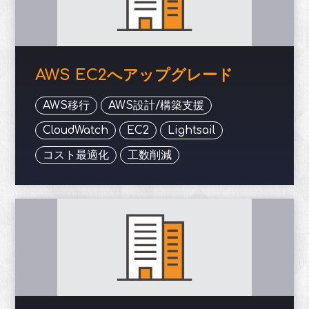
AWS EC2へアップグレード
AWS移行
AWS設計/構築支援
CloudWatch
EC2
Lightsail
コスト最適化
工数削減