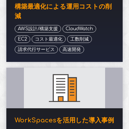
構築最適化による運用コストの削
減
AWS設計/構築支援
CloudWatch
EC2
コスト最適化
工数削減
請求代行サービス
高速開発
WorkSpacesを活用した導入事例