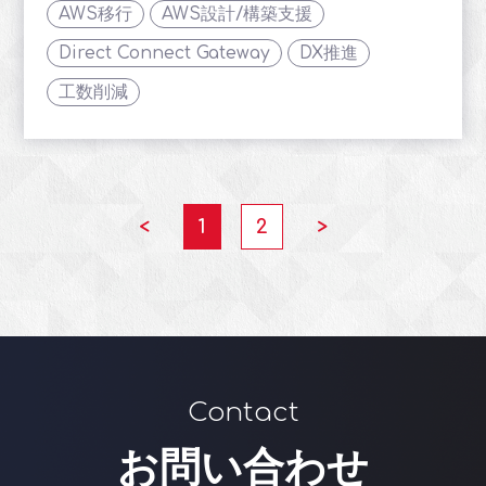
AWS移行
AWS設計/構築支援
Direct Connect Gateway
DX推進
工数削減
<
1
2
>
Contact
お問い合わせ