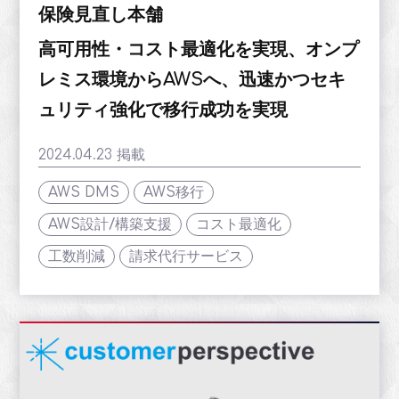
保険見直し本舗
高可用性・コスト最適化を実現、オンプ
レミス環境からAWSへ、迅速かつセキ
ュリティ強化で移行成功を実現
2024.04.23 掲載
AWS DMS
AWS移行
AWS設計/構築支援
コスト最適化
工数削減
請求代行サービス