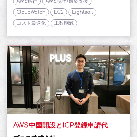
AWS移行
AWS設計/構築支援
CloudWatch
EC2
Lightsail
コスト最適化
工数削減
AWS中国開設とICP登録申請代