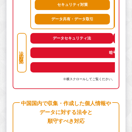
セキュリティ対策
同
データ共有・データ取引
データセキュリティ法
法的根拠
暗号法
※横スクロールしてご覧ください。
中国国内で収集・作成した個人情報や
データに対する法令と
順守すべき対応