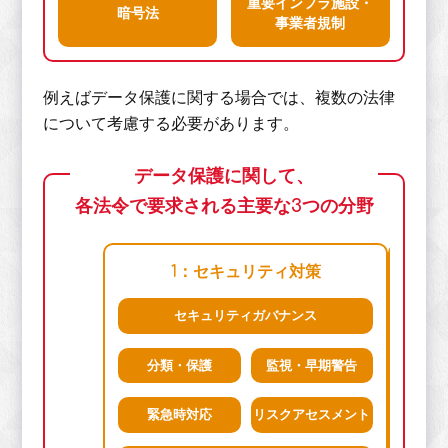
重要インフラ施設・
暗号法
事業者規制
例えばデータ保護に関する場合では、複数の法律
について考慮する必要があります。
データ保護に関して、
各法令で要求される主要な3つの分野
1：セキュリティ対策
セキュリティガバナンス
(一
分類・保護
監視・早期警告
緊急時対応
リスクアセスメント