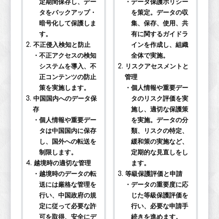
定期間保存し、デー
・データ保護ポリシー
タをバックアップ・
を策定。データの収
暗号化して保護しま
集、保存、使用、共
す。
有に関するガイドラ
2. 不正侵入検知と防止
インを作成し、組織
・不正アクセスの検知
全体で実施。
システムを導入、不
2. リスクアセスメントと
正コンテンツの防止
管理
策を実施します。
・個人情報や重要デー
3. 中国国内へのデータ保
タのリスク評価を実
存
施し、適切な保護策
・個人情報や重要デー
を実施。データの分
タは中国国内に保存
類、リスクの特定、
し、国外への転送を
緩和策の実施など、
制限します。
定期的な見直しをし
4. 越境時の適切な管理
ます。
・越境時のデータの転
3. 等級保護評価と申請
送には厳格な管理を
・データの重要度に応
行い、中国政府の規
じた等級保護評価を
定に従って必要な許
行い、必要な申請手
可を取得、安全にデ
続きを進めます。