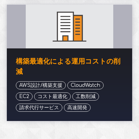
構築最適化による運用コストの削
減
AWS設計/構築支援
CloudWatch
EC2
コスト最適化
工数削減
請求代行サービス
高速開発