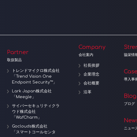
Company
Stre
Partner
会社案内
協栄情
取扱製品
社長挨拶
トレンドマイクロ株式会社
Cas
企業理念
「Trend Vision One
導入事
Endpoint Security™」
会社概要
Lark Japan株式会社
沿革
Blog
「Meegle」
ブログ
サイバーセキュリティクラ
ウド株式会社
「WafCharm」
New
Goclouds株式会社
ニュー
「スマートコールセンタ